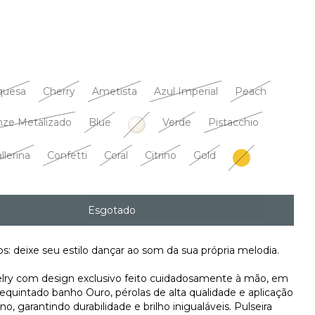
quesa
Cherry
Ametista
Azul Imperial
Peach
nze Metalizado
Blue
Verde
Pistacchio
Pérola
llerina
Confetti
Coral
Citrino
Gold
Safran
: deixe seu estilo dançar ao som da sua própria melodia.
lry com design exclusivo feito cuidadosamente à mão, em
equintado banho Ouro, pérolas de alta qualidade e aplicação
ano, garantindo durabilidade e brilho inigualáveis. Pulseira