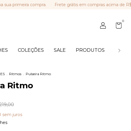
primeira compra.
Frete grátis em compras acima de R$ 449,
0
HES
COLEÇÕES
SALE
PRODUTOS
BLOG
ES
.
Ritmos
.
Pulseira Ritmo
ra Ritmo
219,00
0
sem juros
lhes