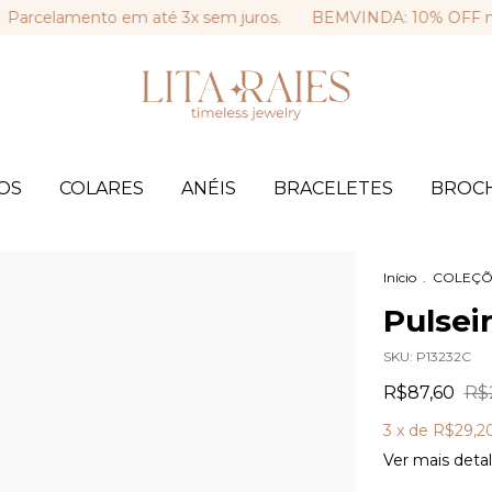
elamento em até 3x sem juros.
BEMVINDA: 10% OFF na sua 
OS
COLARES
ANÉIS
BRACELETES
BROC
Início
.
COLEÇÕ
Pulsei
SKU:
P13232C
R$87,60
R$
3
x de
R$29,2
Ver mais deta