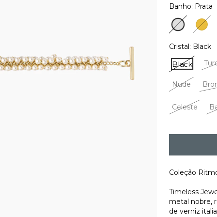
Banho:
Prata
Prata
Ouro
Cristal:
Black
Tur
Black
Nude
Bro
Celeste
Ba
Coleção Ritmos
Timeless Jewe
metal nobre, r
de verniz itali