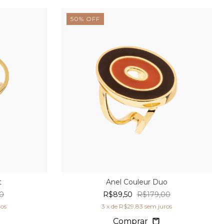
50
%
OFF
t
Anel Couleur Duo
0
R$89,50
R$179,00
ros
3
x de
R$29,83
sem juros
Comprar