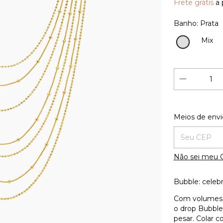
Frete grátis
a 
Banho:
Prata
Mix
Prata
Entregas para
Meios de envi
Não sei meu 
Bubble: celeb
Com volumes 
o drop Bubble
pesar. Colar 