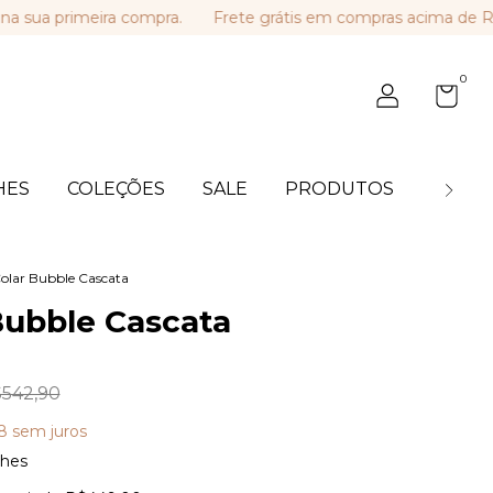
primeira compra.
Frete grátis em compras acima de R$ 449
0
HES
COLEÇÕES
SALE
PRODUTOS
BLOG
olar Bubble Cascata
Bubble Cascata
542,90
8
sem juros
lhes