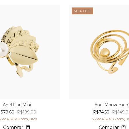
50
%
OFF
Anel Fiori Mini
Anel Mouvemen
$79,60
R$199,00
R$74,50
R$149,0
x de
R$26,53
sem juros
3
x de
R$24,83
sem ju
Comprar
Comprar