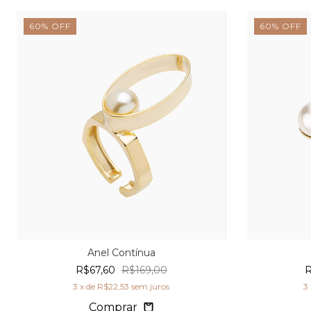
60
%
OFF
60
%
OFF
Anel Contínua
R$67,60
R$169,00
R
3
x de
R$22,53
sem juros
3
Comprar