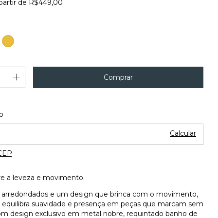
partir de
R$449,00
Ouro
Alterar CEP
 o CEP:
o
Calcular
CEP
re a leveza e movimento.
arredondados e um design que brinca com o movimento,
 equilibra suavidade e presença em peças que marcam sem
com design exclusivo em metal nobre, requintado banho de