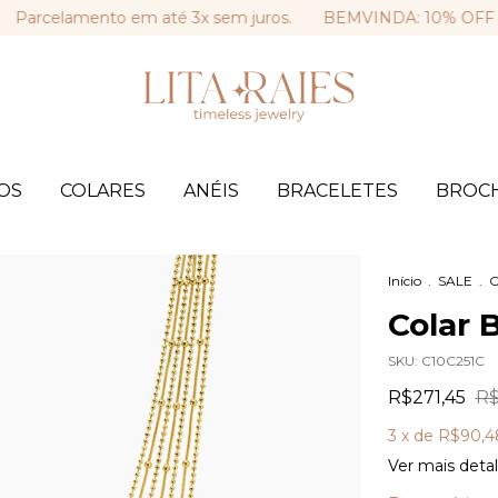
elamento em até 3x sem juros.
BEMVINDA: 10% OFF na sua 
OS
COLARES
ANÉIS
BRACELETES
BROC
Início
.
SALE
.
C
Colar 
SKU:
C10C251C
R$271,45
R$
3
x de
R$90,4
Ver mais deta