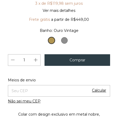
3
x de
R$119,98
sem juros
Ver mais detalhes
Frete grátis
a partir de
R$449,00
Banho:
Ouro Vintage
Ouro
Prata
Vintage
Vintage
Alterar CEP
Entregas para o CEP:
Meios de envio
Calcular
Não sei meu CEP
Colar com design exclusivo em metal nobre,