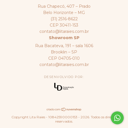
Rua Chapecó, 407 – Prado
Belo Horizonte – MG
(31) 2516-8622
CEP 30411-153
contato@litaraies.com.br
Showroom SP
Rua Bacateva, 191 – sala 1606
Brooklin – SP
CEP 04705-010
contato@litaraies.com.br
DESENVOLVIDO POR:
Copyright Lita Raies - 10842590000153 - 2026. Todos os direitos
reservados.