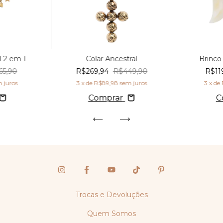
l 2 em 1
Colar Ancestral
Brinco
65,90
R$269,94
R$449,90
R$11
 juros
3
x de
R$89,98
sem juros
3
x de
Comprar
C
Trocas e Devoluções
Quem Somos