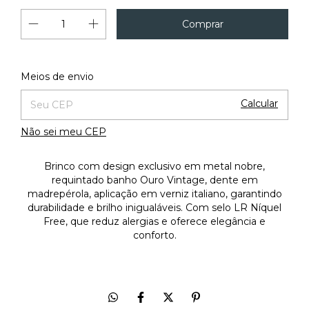
Alterar CEP
Entregas para o CEP:
Meios de envio
Calcular
Não sei meu CEP
Brinco com design exclusivo em metal nobre,
requintado banho Ouro Vintage, dente em
madrepérola, aplicação em verniz italiano, garantindo
durabilidade e brilho inigualáveis. Com selo LR Níquel
Free, que reduz alergias e oferece elegância e
conforto.