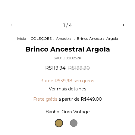
1
/
4
Início
.
COLEÇÕES
.
Ancestral
.
Brinco Ancestral Argola
Brinco Ancestral Argola
SKU:
B02B252K
R$119,94
R$199,90
3
x de
R$39,98
sem juros
Ver mais detalhes
Frete grátis
a partir de
R$449,00
Banho:
Ouro Vintage
Ouro
Prata
Vintage
Vintage