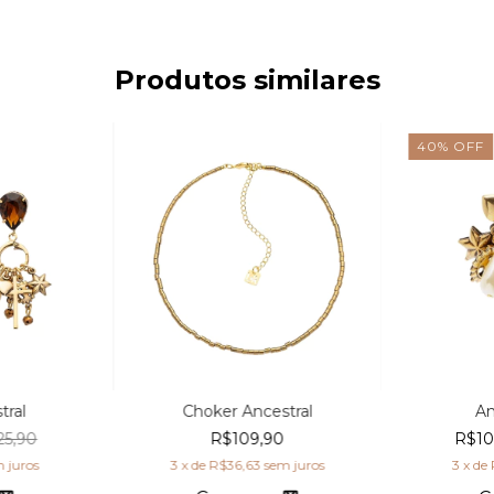
Produtos similares
40
%
OFF
tral
Choker Ancestral
An
25,90
R$109,90
R$10
 juros
3
x de
R$36,63
sem juros
3
x de