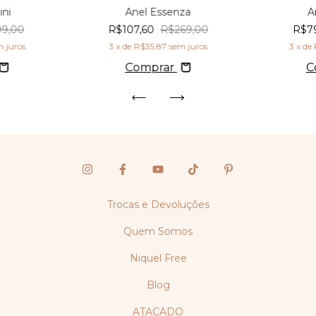
ini
Anel Essenza
A
99,00
R$107,60
R$269,00
R$7
 juros
3
x de
R$35,87
sem juros
3
x de
Comprar
C
Trocas e Devoluções
Quem Somos
Niquel Free
Blog
ATACADO