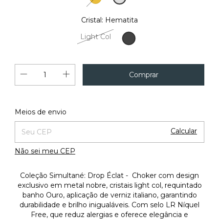
18K
Cristal:
Hematita
Light Col
Hematita
Alterar CEP
Entregas para o CEP:
Meios de envio
Calcular
Não sei meu CEP
Coleção Simultané: Drop Éclat - Choker com design
exclusivo em metal nobre, cristais light col, requintado
banho Ouro, aplicação de verniz italiano, garantindo
durabilidade e brilho inigualáveis. Com selo LR Níquel
Free, que reduz alergias e oferece elegância e