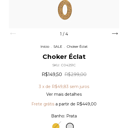
1
/
4
Início
.
SALE
.
Choker Éclat
Choker Éclat
SKU:
C04251C
R$149,50
R$299,00
3
x de
R$49,83
sem juros
Ver mais detalhes
Frete grátis
a partir de
R$449,00
Banho:
Prata
Prata
Ouro