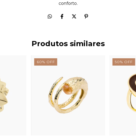
conforto.
Produtos similares
60
%
OFF
50
%
OFF