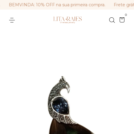
BEMVINDA: 10% OFF na sua primeira compra.
Frete grát
0