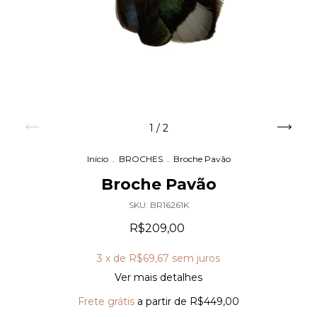
1
/
2
Início
.
BROCHES
.
Broche Pavão
Broche Pavão
SKU:
BR16261K
R$209,00
3
x de
R$69,67
sem juros
Ver mais detalhes
Frete grátis
a partir de
R$449,00