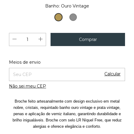
Banho:
Ouro Vintage
Ouro
Prata
Vintage
Vintage
Alterar CEP
Entregas para o CEP:
Meios de envio
Calcular
Não sei meu CEP
Broche feito artesanalmente com design exclusivo em metal
nobre, cristais, requintado banho ouro vintage e prata vintage,
penas e aplicação de verniz italiano, garantindo durabilidade e
brilho inigualáveis. Broche com selo LR Níquel Free, que reduz
alergias e oferece elegância e conforto.