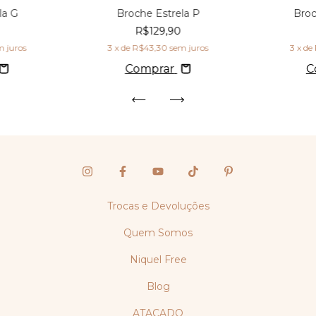
la G
Broche Estrela P
Broc
R$129,90
m juros
3
x de
R$43,30
sem juros
3
x de
Comprar
C
Trocas e Devoluções
Quem Somos
Niquel Free
Blog
ATACADO