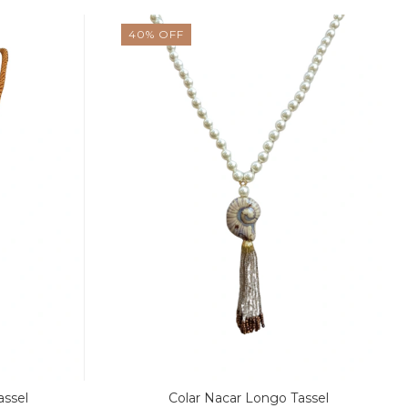
40
%
OFF
assel
Colar Nacar Longo Tassel