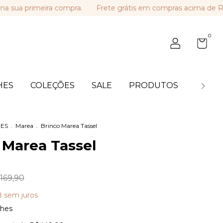
rimeira compra.
Frete grátis em compras acima de R$ 449,
0
HES
COLEÇÕES
SALE
PRODUTOS
BLOG
ES
.
Marea
.
Brinco Marea Tassel
 Marea Tassel
169,90
8
sem juros
lhes