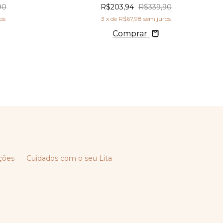
90
R$203,94
R$339,90
os
3
x de
R$67,98
sem juros
Comprar
ções
Cuidados com o seu Lita