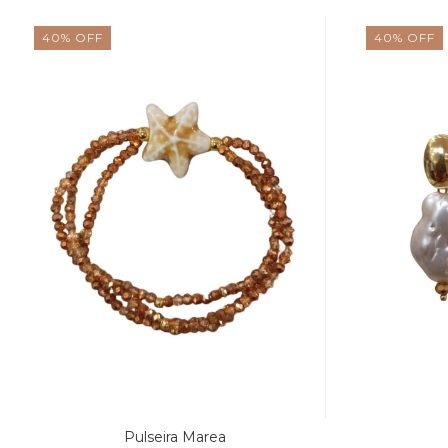
40
%
OFF
40
%
OFF
Pulseira Marea