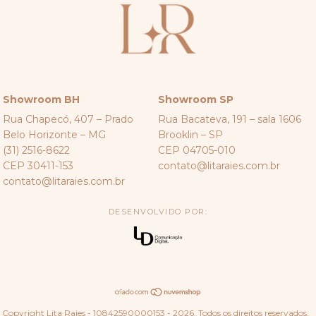
Showroom BH
Showroom SP
Rua Chapecó, 407 – Prado
Rua Bacateva, 191 – sala 1606
Belo Horizonte – MG
Brooklin – SP
(31) 2516-8622
CEP 04705-010
CEP 30411-153
contato@litaraies.com.br
contato@litaraies.com.br
DESENVOLVIDO POR:
Copyright Lita Raies - 10842590000153 - 2026. Todos os direitos reservados.