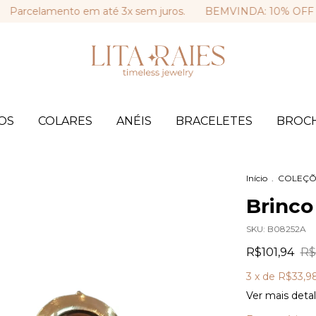
lamento em até 3x sem juros.
BEMVINDA: 10% OFF na sua p
OS
COLARES
ANÉIS
BRACELETES
BROC
Início
.
COLEÇÕ
Brinco
SKU:
B08252A
R$101,94
R$
3
x de
R$33,9
Ver mais deta