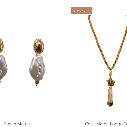
40
%
OFF
Brinco Marea
Colar Marea Longo T