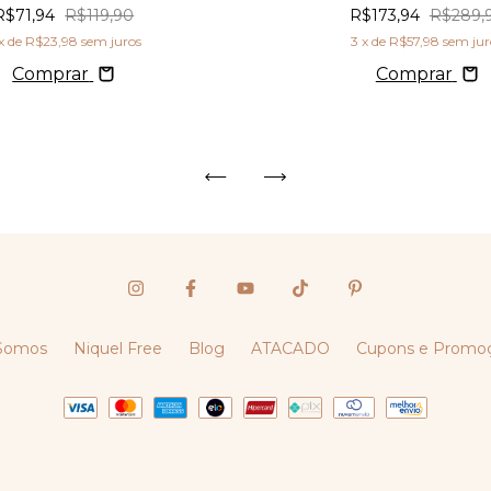
R$71,94
R$119,90
R$173,94
R$289,
x de
R$23,98
sem juros
3
x de
R$57,98
sem jur
Comprar
Comprar
Somos
Niquel Free
Blog
ATACADO
Cupons e Promo