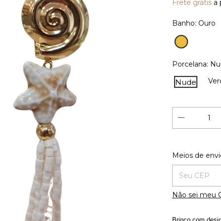
Frete grátis
a 
Banho:
Ouro
Ouro
Porcelana:
Nu
Ver
Nude
Entregas para
Meios de envi
Não sei meu 
Brinco com desig