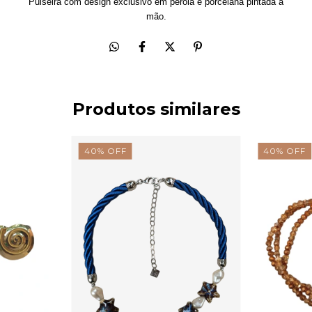
Pulseira com design exclusivo em pérola e porcelana pintada à
mão.
Produtos similares
40
%
OFF
40
%
OFF