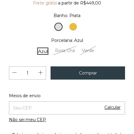
Frete grátis
a partir de
R$449,00
Banho:
Prata
Prata
Ouro
Porcelana:
Azul
Rosa Chá
Verde
Azul
Alterar CEP
Entregas para o CEP:
Meios de envio
Calcular
Não sei meu CEP