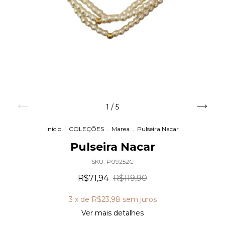
1
/
5
Início
.
COLEÇÕES
.
Marea
.
Pulseira Nacar
Pulseira Nacar
SKU:
P09252C
R$71,94
R$119,90
3
x de
R$23,98
sem juros
Ver mais detalhes