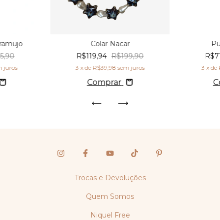
aramujo
Colar Nacar
Pu
5,90
R$119,94
R$199,90
R$7
 juros
3
x de
R$39,98
sem juros
3
x de
Comprar
C
Trocas e Devoluções
Quem Somos
Niquel Free