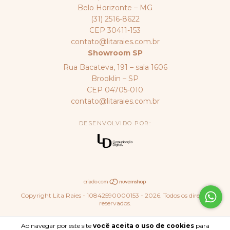
Belo Horizonte – MG
(31) 2516-8622
CEP 30411-153
contato@litaraies.com.br
Showroom SP
Rua Bacateva, 191 – sala 1606
Brooklin – SP
CEP 04705-010
contato@litaraies.com.br
DESENVOLVIDO POR:
Copyright Lita Raies - 10842590000153 - 2026. Todos os direitos
reservados.
Ao navegar por este site
você aceita o uso de cookies
para