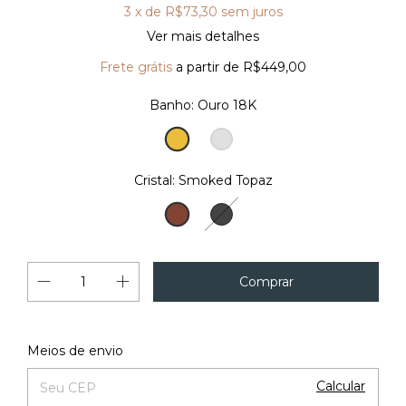
3
x de
R$73,30
sem juros
Ver mais detalhes
Frete grátis
a partir de
R$449,00
Banho:
Ouro 18K
Ouro
Prata
18K
Cristal:
Smoked Topaz
Smoked
Hematita
Topaz
Alterar CEP
Entregas para o CEP:
Meios de envio
Calcular