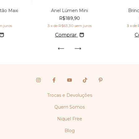
tão Maxi
Anel Lúmen Mini
Brin
0
R$189,90
m juros
3
x de
R$63,30
sem juros
3
x de
Comprar
C
Trocas e Devoluções
Quem Somos
Niquel Free
Blog