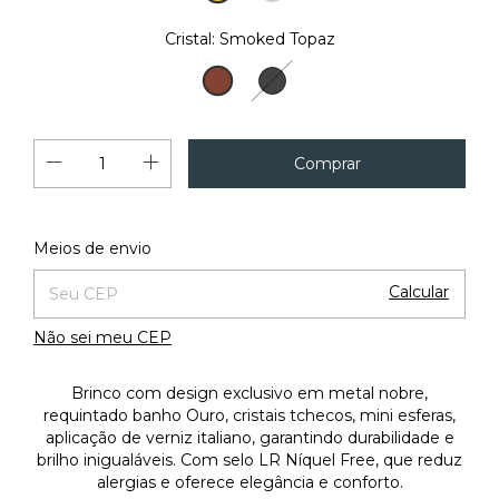
18K
Cristal:
Smoked Topaz
Smoked
Hematita
Topaz
Alterar CEP
Entregas para o CEP:
Meios de envio
Calcular
Não sei meu CEP
Brinco com design exclusivo em metal nobre,
requintado banho Ouro, cristais tchecos, mini esferas,
aplicação de verniz italiano, garantindo durabilidade e
brilho inigualáveis. Com selo LR Níquel Free, que reduz
alergias e oferece elegância e conforto.