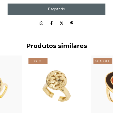
Produtos similares
60
%
OFF
50
%
OFF