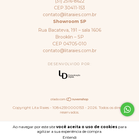
(31) 2516-8622
CEP 30411-153
contato@litaraies.com.br
Showroom SP
Rua Bacateva, 191 – sala 1606
Brooklin – SP
CEP 04705-010
contato@litaraies.com.br
DESENVOLVIDO POR:
Copyright Lita Raies - 10842590000153 - 2026. Todos os direitos
reservados.
Ao navegar por este site
você aceita o uso de cookies
para
agilizar a sua experiência de compra.
Entendi