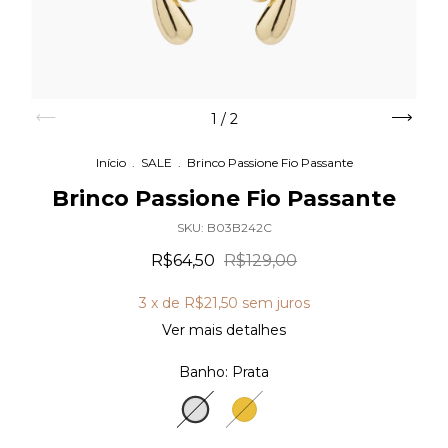
1
/
2
Início
.
SALE
.
Brinco Passione Fio Passante
Brinco Passione Fio Passante
SKU:
B03B242C
R$64,50
R$129,00
3
x de
R$21,50
sem juros
Ver mais detalhes
Banho:
Prata
Prata
Ouro
18K