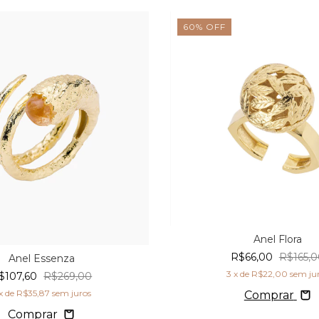
60
%
OFF
Anel Flora
R$66,00
R$165,0
Anel Essenza
3
x de
R$22,00
sem ju
$107,60
R$269,00
x de
R$35,87
sem juros
Comprar
Comprar