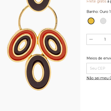
Frete grátis
a 
Banho:
Ouro 
Ouro
Prata
18K
Entregas para
Meios de envi
Não sei meu 