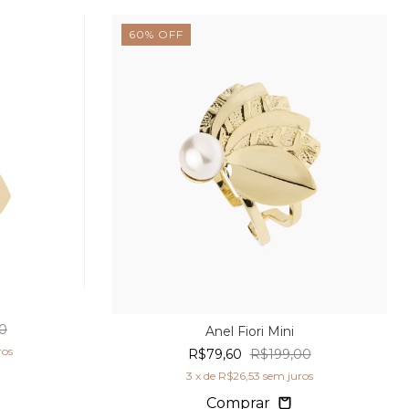
60
%
OFF
0
Anel Fiori Mini
ros
R$79,60
R$199,00
3
x de
R$26,53
sem juros
Comprar