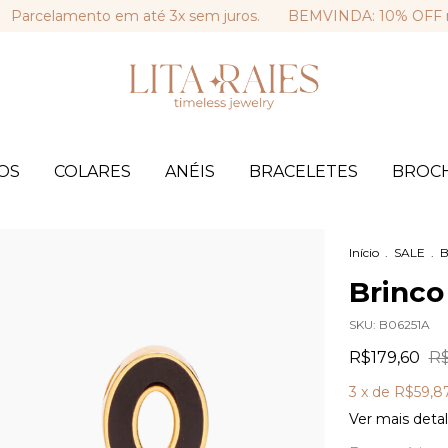
elamento em até 3x sem juros.
BEMVINDA: 10% OFF na sua p
OS
COLARES
ANÉIS
BRACELETES
BROC
Início
.
SALE
.
B
Brinco
SKU:
B06251A
R$179,60
R$
3
x de
R$59,8
Ver mais deta