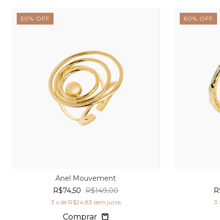
50
%
OFF
60
%
OFF
Anel Mouvement
R$74,50
R$149,00
R
3
x de
R$24,83
sem juros
3
Comprar