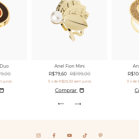
 Duo
Anel Fiori Mini
An
79,00
R$79,60
R$199,00
R$10
m juros
3
x de
R$26,53
sem juros
3
x de
Comprar
C