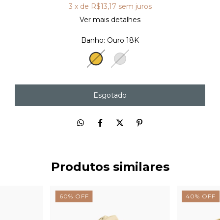
3
x de
R$13,17
sem juros
Ver mais detalhes
Banho:
Ouro 18K
Ouro
Prata
18K
Produtos similares
60
%
OFF
40
%
OFF