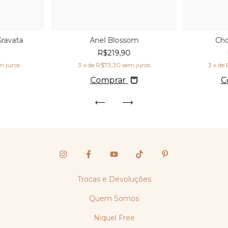
Gravata
Anel Blossom
Ch
0
R$219,90
m juros
3
x de
R$73,30
sem juros
3
x de
Comprar
C
Trocas e Devoluções
Quem Somos
Niquel Free