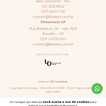
Belo Horizonte – MG
(31) 2516-8622
CEP 30411-153
contato@litaraies.com.br
Showroom SP
Rua Bacateva, 191 – sala 1606
Brooklin – SP
CEP 04705-010
contato@litaraies.com.br
DESENVOLVIDO POR:
Copyright Lita Raies - 10842590000153 - 2026. Todos os direitos
reservados.
Ao navegar por este site
você aceita o uso de cookies
para
agilizar a sua experiência de compra.