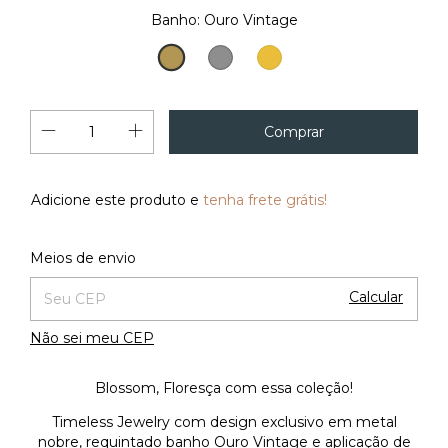
Banho:
Ouro Vintage
Ouro
Prata
Ouro
Vintage
18K
Vintage
Adicione este produto e
tenha frete grátis!
Alterar CEP
Entregas para o CEP:
Meios de envio
Calcular
Não sei meu CEP
Blossom, Floresça com essa coleção!
Timeless Jewelry com design exclusivo em metal
nobre, requintado banho Ouro Vintage e aplicação de