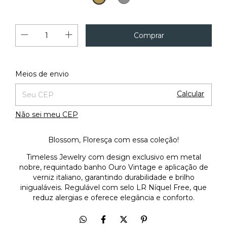
Vintage
Vintage
Alterar CEP
Entregas para o CEP:
Meios de envio
Calcular
Não sei meu CEP
Blossom, Floresça com essa coleção!
Timeless Jewelry com design exclusivo em metal
nobre, requintado banho Ouro Vintage e aplicação de
verniz italiano, garantindo durabilidade e brilho
inigualáveis. Regulável com selo LR Níquel Free, que
reduz alergias e oferece elegância e conforto.