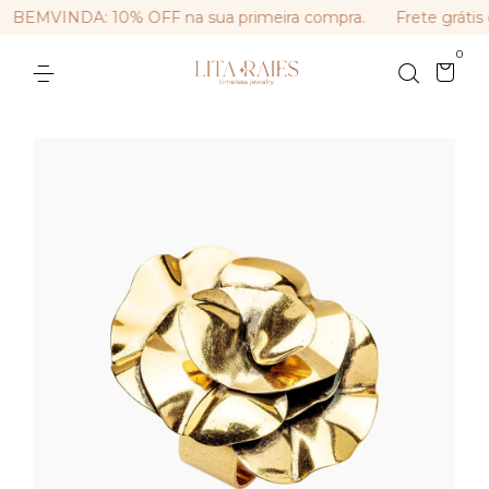
BEMVINDA: 10% OFF na sua primeira compra.
Frete grátis 
0