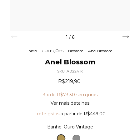
1
/
6
Início
.
COLEÇÕES
.
Blossom
.
Anel Blossom
Anel Blossom
SKU:
A02241K
R$219,90
3
x de
R$73,30
sem juros
Ver mais detalhes
Frete grátis
a partir de
R$449,00
Banho:
Ouro Vintage
Ouro
Prata