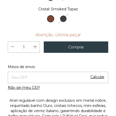
18K
Cristal:
Smoked Topaz
Smoked
Hematita
Topaz
Atenção, última peça!
Alterar CEP
Entregas para o CEP:
Meios de envio
Calcular
Não sei meu CEP
Anel regulável com design exclusivo em metal nobre,
requintado banho Ouro, cristais tchecos, mini esferas,
aplicação de verniz italiano, garantindo durabilidade e
brilho inigualáveis. Com selo LR Níquel Free, que reduz