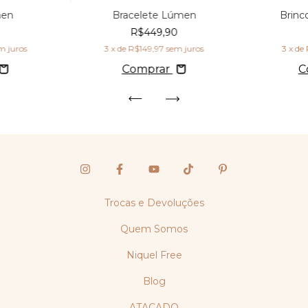
men
Bracelete Lúmen
Brin
0
R$449,90
m juros
3
x de
R$149,97
sem juros
3
x de
Comprar
C
Trocas e Devoluções
Quem Somos
Niquel Free
Blog
ATACADO