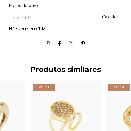
Alterar CEP
Entregas para o CEP:
Meios de envio
Calcular
Não sei meu CEP
Produtos similares
50
%
OFF
50
%
OFF