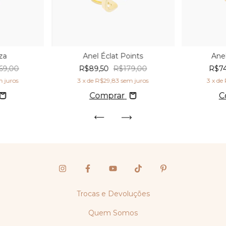
za
Anel Éclat Points
Ane
69,00
R$89,50
R$179,00
R$7
m juros
3
x de
R$29,83
sem juros
3
x de
Comprar
C
Trocas e Devoluções
Quem Somos