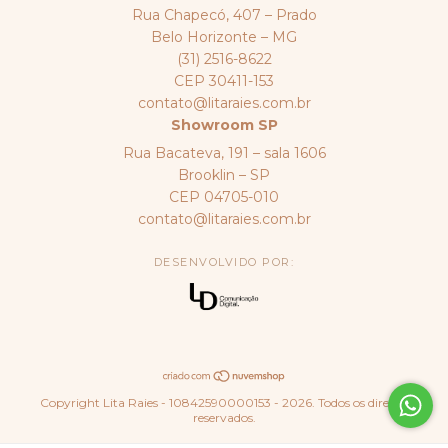
Rua Chapecó, 407 – Prado
Belo Horizonte – MG
(31) 2516-8622
CEP 30411-153
contato@litaraies.com.br
Showroom SP
Rua Bacateva, 191 – sala 1606
Brooklin – SP
CEP 04705-010
contato@litaraies.com.br
DESENVOLVIDO POR:
Copyright Lita Raies - 10842590000153 - 2026. Todos os direitos
reservados.