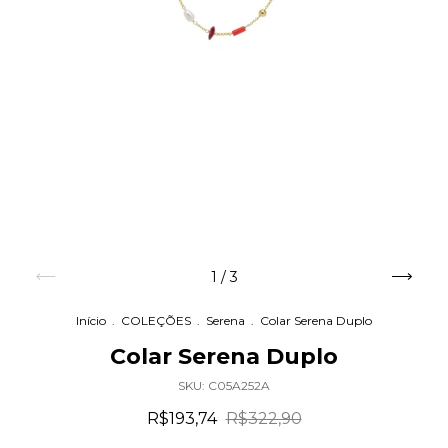
1
/
3
Início
.
COLEÇÕES
.
Serena
.
Colar Serena Duplo
Colar Serena Duplo
SKU:
C05A252A
R$193,74
R$322,90