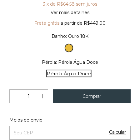
3
x de
R$64,58
sem juros
Ver mais detalhes
Frete grátis
a partir de
R$449,00
Banho:
Ouro 18K
Ouro
18K
Pérola:
Pérola Água Doce
Pérola Água Doce
Alterar CEP
Entregas para o CEP:
Meios de envio
Calcular