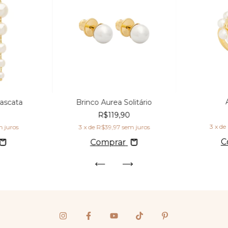
ascata
Brinco Aurea Solitário
R$119,90
3
x de
m juros
3
x de
R$39,97
sem juros
C
Comprar