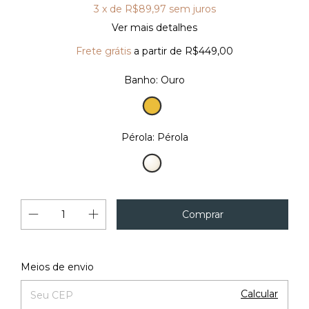
3
x de
R$89,97
sem juros
Ver mais detalhes
Frete grátis
a partir de
R$449,00
Banho:
Ouro
Ouro
Pérola:
Pérola
Pérola
Alterar CEP
Entregas para o CEP:
Meios de envio
Calcular