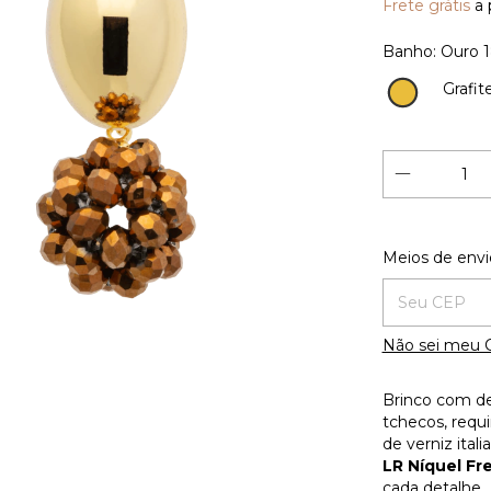
Frete grátis
a 
Banho:
Ouro 
Grafit
Ouro
18K
Entregas para
Meios de envi
Não sei meu 
Brinco com de
tchecos, requ
de verniz ital
LR Níquel Fr
cada detalhe.