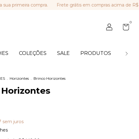
rimeira compra.
Frete grátis em compras acima de R$ 449,
0
HES
COLEÇÕES
SALE
PRODUTOS
BLOG
ES
.
Horizontes
.
Brinco Horizontes
 Horizontes
7
sem juros
lhes