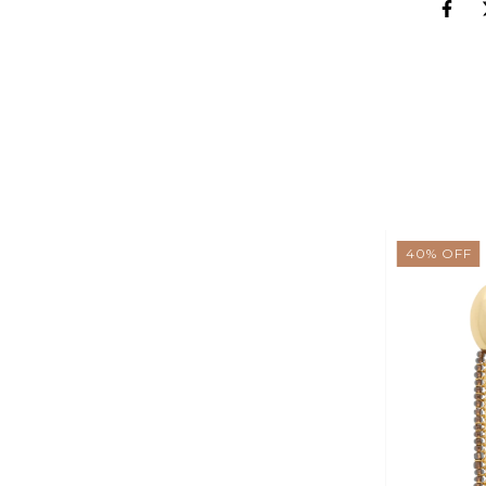
40
%
OFF