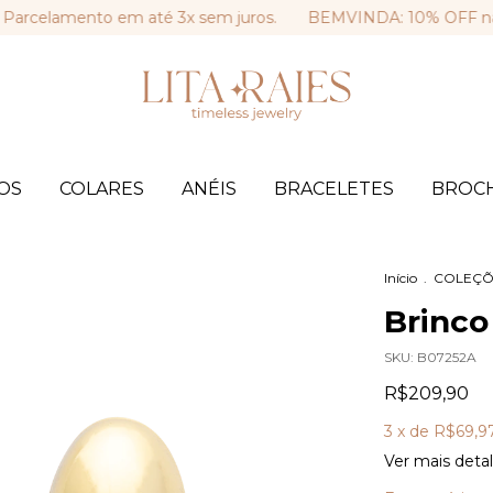
elamento em até 3x sem juros.
BEMVINDA: 10% OFF na sua p
OS
COLARES
ANÉIS
BRACELETES
BROC
Início
.
COLEÇÕ
Brinco
SKU:
B07252A
R$209,90
3
x de
R$69,9
Ver mais deta