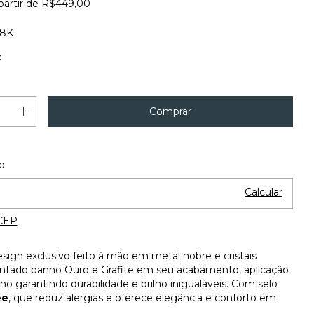
partir de
R$449,00
18K
e
Alterar CEP
 o CEP:
o
Calcular
CEP
sign exclusivo feito à mão em metal nobre e cristais
intado banho Ouro e Grafite em seu acabamento, aplicação
iano garantindo durabilidade e brilho inigualáveis. Com selo
ee
, que reduz alergias e oferece elegância e conforto em