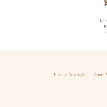
Bri
R
3
Trocas e Devoluções
Quem 