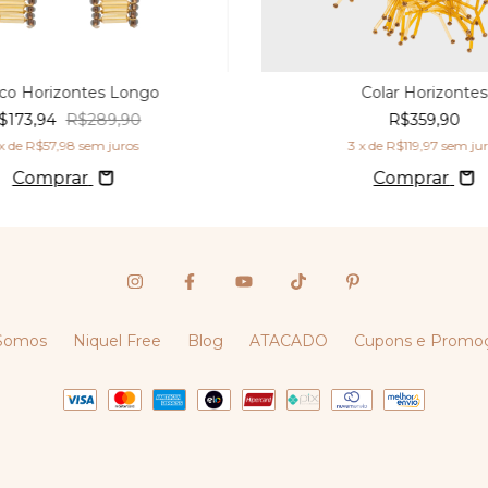
nco Horizontes Longo
Colar Horizontes
$173,94
R$289,90
R$359,90
x de
R$57,98
sem juros
3
x de
R$119,97
sem ju
Comprar
Comprar
Somos
Niquel Free
Blog
ATACADO
Cupons e Promo