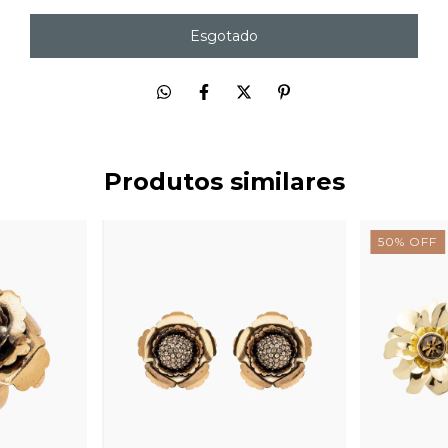
Produtos similares
50
%
OFF