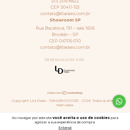
(31) 2516-8622
CEP 30411-153
contato@litaraies.com.br
Showroom SP
Rua Bacateva, 191 – sala 1606
Brooklin – SP
CEP 04705-010
contato@litaraies.com.br
DESENVOLVIDO POR:
Copyright Lita Raies - 10842590000153 - 2026. Todos os direitos
reservados.
Ao navegar por este site
você aceita o uso de cookies
para
agilizar a sua experiência de compra.
Entendi