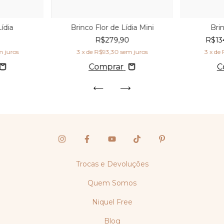
ídia
Brinco Flor de Lídia Mini
Bri
0
R$279,90
R$13
m juros
3
x de
R$93,30
sem juros
3
x de
Comprar
C
Trocas e Devoluções
Quem Somos
Niquel Free
Blog