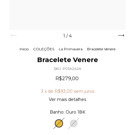
1
/
4
Início
.
COLEÇÕES
.
La Primavera
.
Bracelete Venere
Bracelete Venere
SKU:
P01A242A
R$279,00
3
x de
R$93,00
sem juros
Ver mais detalhes
Banho:
Ouro 18K
Ouro
Prata
18K