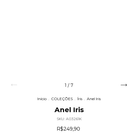
1
/
7
Início
.
COLEÇÕES
.
Íris
.
Anel Iris
Anel Iris
SKU:
A03261K
R$249,90