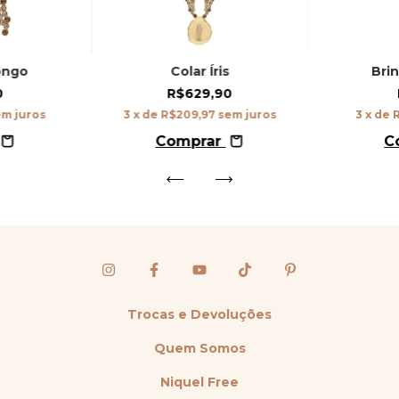
Longo
Colar Íris
Brin
0
R$629,90
m juros
3
x de
R$209,97
sem juros
3
x de
Comprar
C
Trocas e Devoluções
Quem Somos
Niquel Free