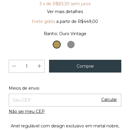
3
x de
R$83,30
sem juros
Ver mais detalhes
Frete grátis
a partir de
R$449,00
Banho:
Ouro Vintage
Ouro
Prata
Vintage
Vintage
Alterar CEP
Entregas para o CEP:
Meios de envio
Calcular
Não sei meu CEP
Anel regulável com design exclusivo em metal nobre,