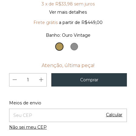
3
x de
R$33,98
sem juros
Ver mais detalhes
Frete grátis
a partir de
R$449,00
Banho:
Ouro Vintage
Ouro
Prata
Vintage
Vintage
Atenção, última peça!
Alterar CEP
Entregas para o CEP:
Meios de envio
Calcular
Não sei meu CEP