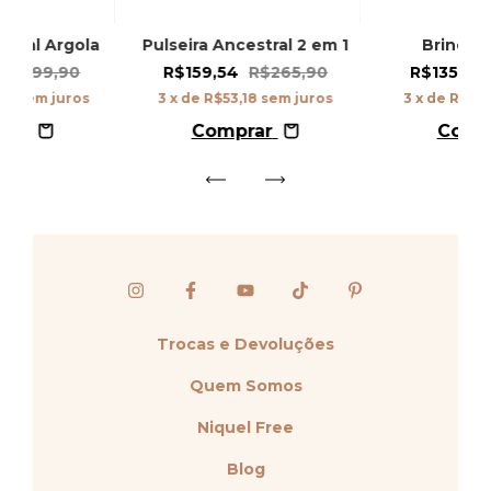
stral Argola
Pulseira Ancestral 2 em 1
Brinco A
R$199,90
R$159,54
R$265,90
R$135,54
98
sem juros
3
x de
R$53,18
sem juros
3
x de
R$45,
rar
Comprar
Comp
Trocas e Devoluções
Quem Somos
Niquel Free
Blog